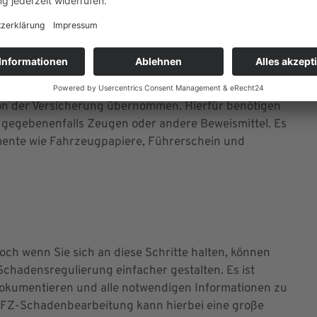
von der Versicherung übernommen. Hierfür benötigen
 gegebenenfalls Zeugen oder andere Beweismittel. Es
kumente wie Fahrzeugpapiere, Führerschein und
ch wenn Sie sich an diese Schritte halten, können
 Schadensregulierung einfacher gestalten. Es ist
u dokumentieren und alle notwendigen Informationen zu
 KFZ-Schadenbearbeitung kann hierbei eine große