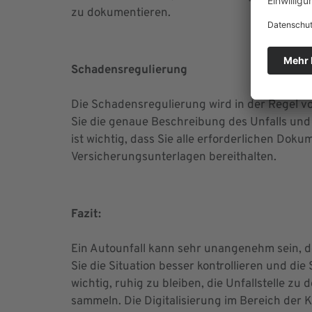
zu dokumentieren.
Schadensregulierung
Die Schadensregulierung wird in der Regel 
Sie die genaue Beschreibung des Unfalls und
ist wichtig, dass Sie alle erforderlichen Do
Versicherungsunterlagen bereithalten.
Fazit:
Ein Autounfall kann sehr unangenehm sein, do
Sie die Situation besser kontrollieren und die
wichtig, ruhig zu bleiben, die Unfallstelle z
sammeln. Die Digitalisierung im Bereich der