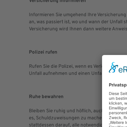
Versicherung informieren
Informieren Sie umgehend Ihre Versicherung 
an, was passiert ist, wo und wann der Unfall s
Versicherung wird Ihnen dann weitere Anweis
Polizei rufen
Rufen Sie die Polizei, wenn es Verletzte gibt 
Unfall aufnehmen und einen Unfallbericht ers
Ruhe bewahren
Bleiben Sie ruhig und höflich, auch wenn die
es, Schuldzuweisungen zu machen oder sich a
stattdessen darauf, alle notwendigen Inform