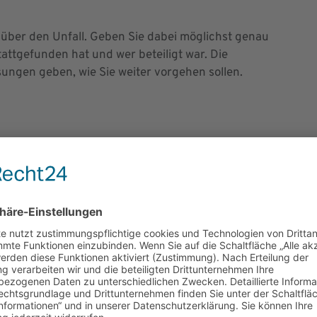
über den Unfall. Geben Sie dabei möglichst genau
tattgefunden hat und wer beteiligt war. Die
ungen geben, wie Sie weiter vorgehen sollen.
oder der Schaden sehr hoch ist. Die Polizei wird den
tellen.
 Situation stressig und unangenehm ist. Vermeiden Sie
uf Diskussionen einzulassen. Konzentrieren Sie sich
ationen zu sammeln und den Unfall so gut wie möglich