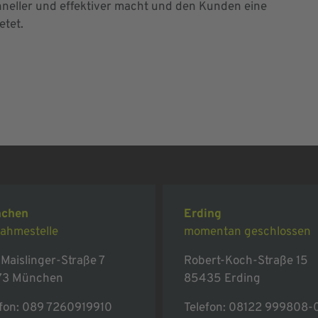
chneller und effektiver macht und den Kunden eine
etet.
chen
Erding
ahmestelle
momentan geschlossen
Maislinger-Straße 7
Robert-Koch-Straße 15
73 München
85435 Erding
fon:
089 7260919910
Telefon:
08122 999808-