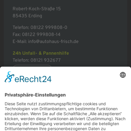
Robert-Koch-Straße 15
85435 Erding
Telefon:
08122 999808-0
Fax: 08122 999808-14
E-Mail:
info@autohaus-frisch.de
24h Unfall- & Pannenhilfe
Telefon:
08121 932677
mehr erfahren
Sitemap
Home
Service & Mechanik
Karosserie & Lack
Fahrzeug-Verkauf