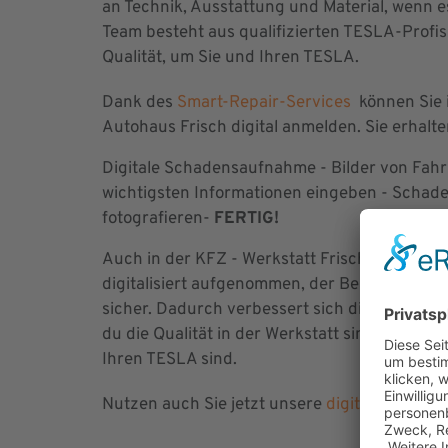
an Technik, Ausstattung und Material, wenn 
Team besteht aus qualifizierten TESLA-Profi
Qualität, um Sie und Ihren TESLA.
Dank des
Smart-Repair-Services
können Sie 
Autohaus Frisch digital anmelden. Sie erhalt
Digitale Schadensaufnahme - Bilder von Fah
wichtigsten Informationen eingeben - Sch
fotografieren-
FERTIG!
Auch in der KFZ - Werkstatt Frisch wir weite
digitalisiert aufgenommen, der Bearbeitungs-
sicher. Dadurch verbessert sich die Qualität 
du die Qualität in der Werkstatt sind für uns 
Ihren TESLA sind.
Nutzen auch Sie jetzt unsere
digitale Schad