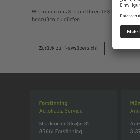
Wir freuen uns Sie und Ihren TESLA bald in 
begrüßen zu dürfen.
Zurück zur Newsübersicht
Forstinning
Mün
Autohaus, Service
Ann
Mühldorfer Straße 31
Adi-
85661 Forstinning
813