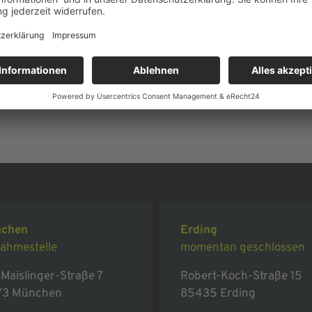
unserem Autohaus Frisch in Forstinning bei München
chen
Erding
ahmestelle
momentan geschlossen
Maislinger-Straße 7
Robert-Koch-Straße 15
73 München
85435 Erding