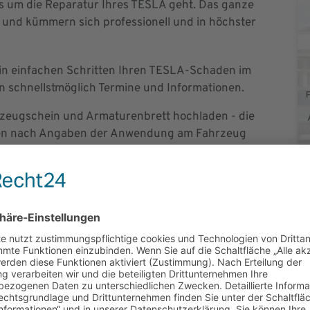
es um die Reparatur Ihres TESLA geht. Das ganze
s und kümmern sich professionell und in höchster
in einfachen Schritten Ihren TESLA-Schaden im
en schnellstmöglich Termine und Informationen.
rzeugschein und Armaturenbrett hochladen - die
aden nach Angaben der Anwendung am Fahrzeug
stgehend digital gearbeitet. Schäden werden immer
 und Fertigstellungsprozess ist so transparent du
und die Bearbeitungszeit. Der beste Informationsfluss
oberstes Gebot, weil wir die Nummer 1 für Sie und
ensaufnahme
an Ihrem Tesla