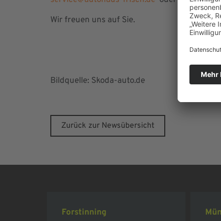
service@autohaus-frisch.de
oder an
verkauf
Wir freuen uns auf Sie.
Bildquelle: Skoda-auto.de
Zurück zur Newsübersicht
Forstinning
Mün