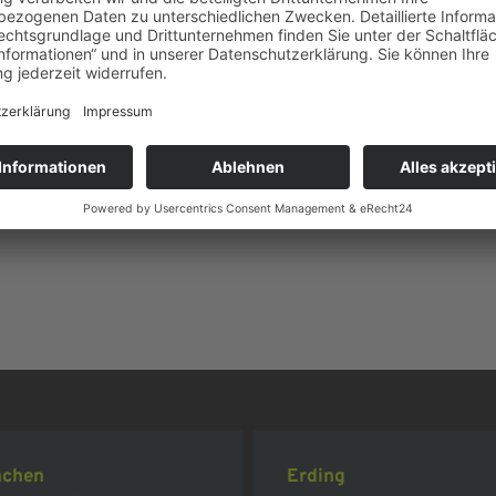
@autohaus-frisch.de
.
chen
Erding