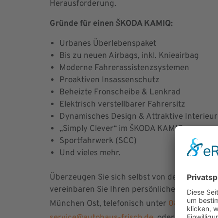
Herausforderung.
Gründe für einen ŠKODA KAMIQ:
Urbanes Überlebenspaket
Bis zu neuen Airbags, inkl. Knieairbag
Moderne Fahrerassistenzsystemen
Proaktiven Insassenschutz
Beheizte Fronscheibe & Lenkrad
Elektrisch verstellbarer Fahrersitz
Dynamisches Design & Attraktive Interieur
„Simply Clever“ im ŠKODA KAMIQ
Sportfahrwerk (SCC)
Und vieles mehr.
Überzeugen Sie sich selbst von den Vorteile
vereinbaren Sie Ihren persönlichen Beratungs
München Ost, telefonisch unter
08121 93260