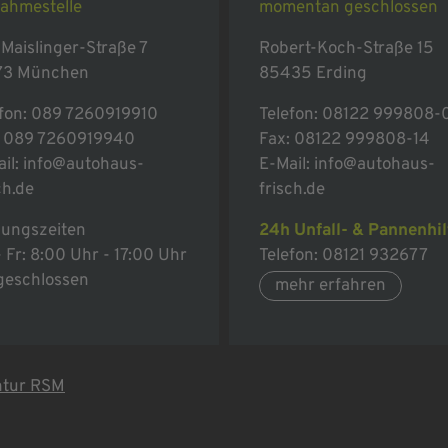
ahmestelle
momentan geschlossen
Maislinger-Straße 7
Robert-Koch-Straße 15
73 München
85435 Erding
fon:
089 7260919910
Telefon:
08122 999808-
: 089 7260919940
Fax: 08122 999808-14
il:
info@autohaus-
E-Mail:
info@autohaus-
ch.de
frisch.de
nungszeiten
24h Unfall- & Pannenhil
 Fr: 8:00 Uhr - 17:00 Uhr
Telefon:
08121 932677
 geschlossen
mehr erfahren
tur RSM