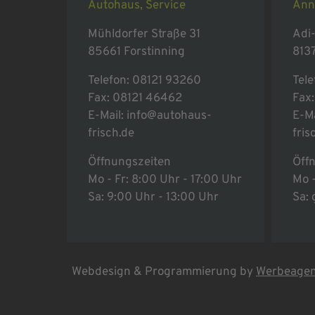
Autohaus, Service
Ann
Mühldorfer Straße 31
Adi-
85661 Forstinning
813
Telefon:
08121 93260
Tele
Fax: 08121 46462
Fax
E-Mail:
info@autohaus-
E-Ma
frisch.de
fris
Öffnungszeiten
Öff
Mo - Fr: 8:00 Uhr - 17:00 Uhr
Mo -
Sa: 9:00 Uhr - 13:00 Uhr
Sa:
Webdesign & Programmierung by
Werbeagen