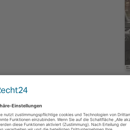
n, des SUV´s im markanten ŠKODA Design und
termin im Autohaus Frisch in Forstinning bei
. Sie können uns auch gerne eine E-Mail schreiben an