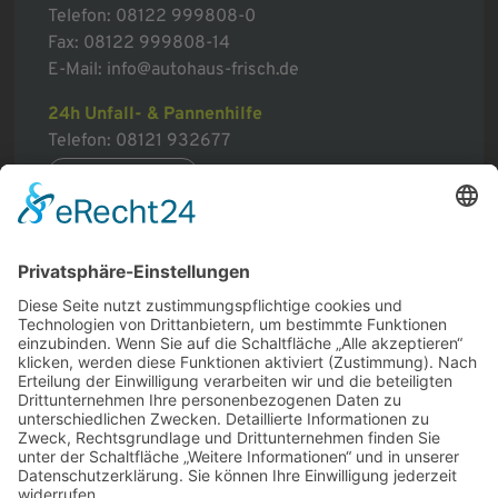
Telefon:
08122 999808-0
Fax: 08122 999808-14
E-Mail:
info@autohaus-frisch.de
24h Unfall- & Pannenhilfe
Telefon:
08121 932677
mehr erfahren
Sitemap
Home
Service & Mechanik
Karosserie & Lack
Fahrzeug-Verkauf
Karriere
Über uns
Kontakt