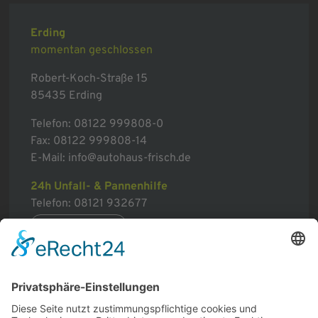
Erding
momentan geschlossen
Robert-Koch-Straße 15
85435 Erding
Telefon:
08122 999808-0
Fax: 08122 999808-14
E-Mail:
info@autohaus-frisch.de
24h Unfall- & Pannenhilfe
Telefon:
08121 932677
mehr erfahren
Sitemap
Home