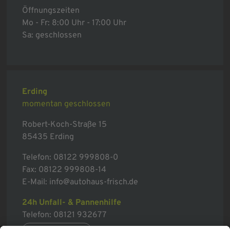
Öffnungszeiten
Mo - Fr: 8:00 Uhr - 17:00 Uhr
Sa: geschlossen
Erding
momentan geschlossen
Robert-Koch-Straße 15
85435 Erding
Telefon:
08122 999808-0
Fax: 08122 999808-14
E-Mail:
info@autohaus-frisch.de
24h Unfall- & Pannenhilfe
Telefon:
08121 932677