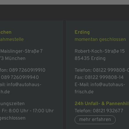
chen
Erding
ahmestelle
momentan geschlossen
Maislinger-Straße 7
Robert-Koch-Straße 15
73 München
85435 Erding
fon:
089 7260919910
Telefon:
08122 999808-
: 089 7260919940
Fax: 08122 999808-14
il:
info@autohaus-
E-Mail:
info@autohaus-
ch.de
frisch.de
nungszeiten
24h Unfall- & Pannenhil
 Fr: 8:00 Uhr - 17:00 Uhr
Telefon:
08121 932677
 geschlossen
mehr erfahren