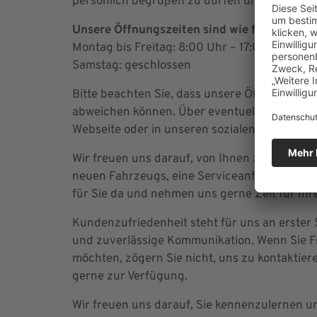
persönlich begrüßen zu dürfen und stehen Ih
Unsere Öffnungszeiten sind wie folgt:
Montag bis Freitag: 8:00 Uhr – 17:00 Uhr
Samstag: geschlossen
Bitte beachten Sie, dass unsere Öffnungszei
abweichen können. Über eventuelle Änderunge
Webseite oder in unseren sozialen Medien.
Wir freuen uns darauf, von Ihnen zu hören un
neuen Fahrzeugs, eine Serviceanfrage oder a
für Sie da und nehmen uns gerne Zeit für Ihr
Kundenzufriedenheit steht für uns an erster S
und zuverlässige Kommunikation. Wenn Sie F
möchten, zögern Sie nicht, uns zu kontaktier
gerne zur Verfügung.
Wir freuen uns darauf, Sie kennenzulernen u