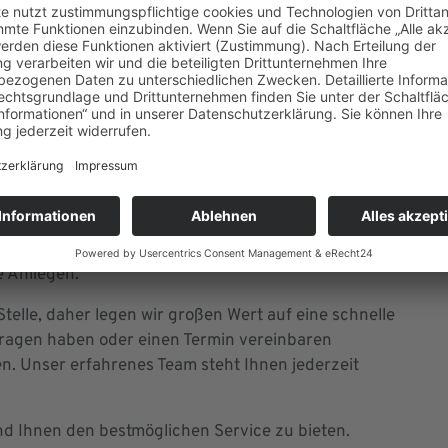
nen vor Ort gerne zur Verfügung.
ten von Feiertagen oder besonderen Anlässen
n informieren wir Sie rechtzeitig auf unserer
d Ihnen weiterzuhelfen. Egal ob es um den Kauf eines
ndere Anliegen rund um Ihr Fahrzeug geht - wir sind
e Anliegen.
telle, daher legen wir großen Wert auf eine schnelle
ragen haben oder einen Termin vereinbaren
en. Unser erfahrenes Team steht Ihnen jederzeit
nd Ihnen den bestmöglichen Service zu bieten.