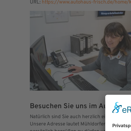
URL:
https://www.autohaus-frisch.de/home/k
Besuchen Sie uns im Autohaus 
Natürlich sind Sie auch herzlich eingeladen,
Unsere Adresse lautet Mühldorfer Straße 31,8