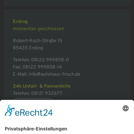
Erding
momentan geschlossen
Robert-Koch-Straße 15
85435 Erding
Telefon:
08122 999808-0
Fax: 08122 999808-14
E-Mail:
info@autohaus-frisch.de
24h Unfall- & Pannenhilfe
Telefon:
08121 932677
mehr erfahren
Sitemap