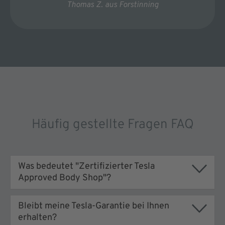
Thomas Z. aus Forstinning
Häufig gestellte Fragen FAQ
Was bedeutet "Zertifizierter Tesla
Approved Body Shop"?
Bleibt meine Tesla-Garantie bei Ihnen
Ein Tesla Approved Body Shop ist ein von Tesla
erhalten?
zertifiziertes Karosserie- und Lackzentrum, das