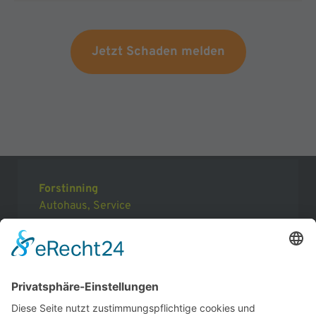
eine transparente Zeit- und Kostenplanung.
Ja, wir bieten ein komplettes
Schadenmanagement. Wir kommunizieren direkt
Jetzt Schaden melden
mit Ihrer Versicherung, erstellen
Kostenvoranschläge und kümmern uns um eine
reibungslose Abrechnung.
Forstinning
Autohaus, Service
Mühldorfer Straße 31
85661 Forstinning
Telefon: 08121 93260
Fax: 08121 46462
E-Mail: service@autohaus-frisch.de